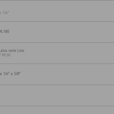
o 1/4"
 ML180
Leica serie Lino
 / ML90
a 1/4" a 5/8"