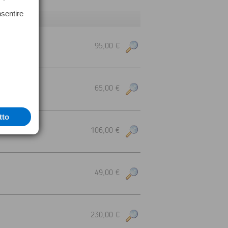
nsentire
95,00 €
65,00 €
tto
106,00 €
49,00 €
230,00 €