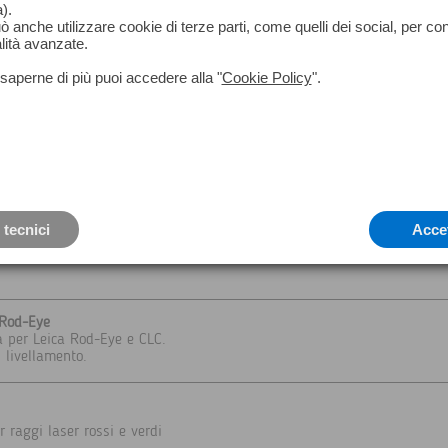
).
può anche utilizzare cookie di terze parti, come quelli dei social, per co
lità avanzate.
saperne di più puoi accedere alla "
Cookie Policy
".
le da utilizzare con gli adattatori Leica FTA 360 e DST 360
4P1
 tecnici
Acce
P1
 Rod-Eye
va per Leica Rod-Eye e CLC.
l livellamento.
r raggi laser rossi e verdi