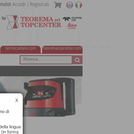
nuto!
Accedi
|
Registrati
termocamere.com
teorematopcenter.com
X
no di
ella lingua
o (in forma