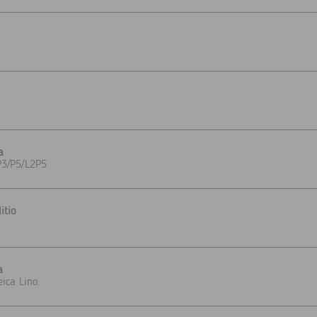
a
P3/P5/L2P5
itio
a
eica Lino.