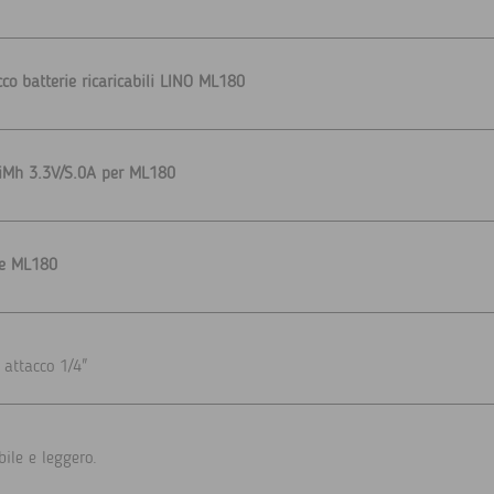
cco batterie ricaricabili LINO ML180
 NiMh 3.3V/S.0A per ML180
ne ML180
 attacco 1/4"
ile e leggero.