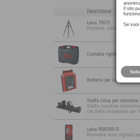
anonima
Il sito 
Descrizione
funziona
Leica TRI75
Se vuoi 
Portabile, robusto e stabi
Custodia rigida per Lino L
Solo
Batteria per Leica Lino L4
Staffa Leica per ricevitore
Staffa ricevitore sostituti
con bolla incorporata per i
Leica RGR300-D
Ricevitore laser digitale pe