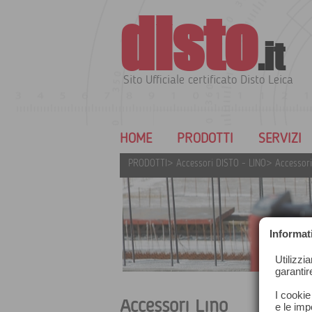
disto
.it
Sito Ufficiale certificato Disto Leica
HOME
PRODOTTI
SERVIZI
PRODOTTI
>
Accessori DISTO - LINO
>
Accessori
Informat
Utilizzi
garantir
I cookie
Accessori Lino
e le impo