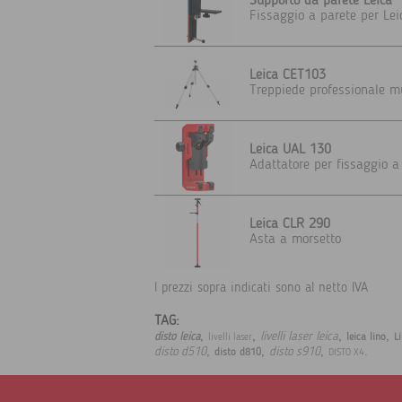
Supporto da parete Leica
Fissaggio a parete per Lei
Leica CET103
Treppiede professionale m
Leica UAL 130
Adattatore per fissaggio a
Leica CLR 290
Asta a morsetto
I prezzi sopra indicati sono al netto IVA
TAG:
,
,
,
,
livelli laser leica
disto leica
leica lino
L
livelli laser
,
,
,
.
disto d510
disto s910
disto d810
DISTO X4