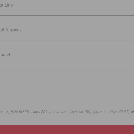
ca Lino
ultifunzione
 parete
,
,
,
,
,
,
,
Leica ML180
disto d2 BT
leica BLK3D
Lino L2P5 1
di
ino L2
Lino L4P1
disto d1 bt