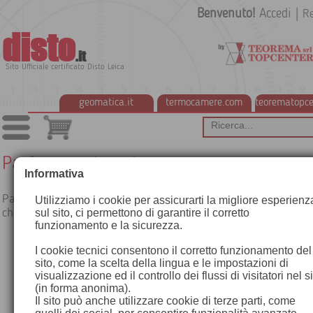
Benvenuto!
Accedi
|
Re
disto
.it
Sito Ufficiale certificato Disto Leica
geomatica.it
termocamere.com
teorematopce
Pagina non trovata
Informativa
Pagina mostrata quanto viene chiamata una pagina che non e
Utilizziamo i cookie per assicurarti la migliore esperienz
che non può essere mostrata
sul sito, ci permettono di garantire il corretto
funzionamento e la sicurezza.
I cookie tecnici consentono il corretto funzionamento del
sito, come la scelta della lingua e le impostazioni di
visualizzazione ed il controllo dei flussi di visitatori nel s
(in forma anonima).
Il sito può anche utilizzare cookie di terze parti, come