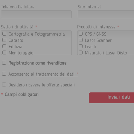
Telefono Cellulare
Sito internet
Settori di attività
*
Prodotti di interesse
*
Cartografia e Fotogrammetria
GPS / GNSS
Catasto
Laser Scanner
Edilizia
Livelli
Monitoraggio
Misuratori Laser Disto
Rilievo Topografico
Software
Registrazione come rivenditore
Termografia e Meteorologia
Stazioni Totali
Tunneling
Strumenti per il cantiere
Acconsento al
trattamento dei dati
*
Termocamere e Meteorolo
Desidero ricevere le offerte speciali
*
Campi obbligatori
Invia i dati