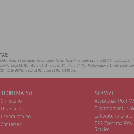
TAG:
,
,
,
,
,
,
livelli laser leica
Lino L2P5 1
livelli laser
leica lino
Lino L2
disto leica
leica BLK3D
,
,
,
,
,
L4P1
disto d110
Rottamazione Livelli Laser Lin
Leica ML180
disto d1 bt
disto d2 BT
,
,
,
,
.
disto d510
X3
disto d810
disto s910
DISTO X4
TEOREMA Srl
SERVIZI
Chi siamo
Assistenza Post V
Finanziamenti Nol
Dove siamo
Laboratorio di ass
Lavora con noi
TPS Teorema Privi
Contattaci
Service