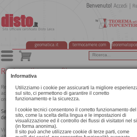
Benvenuto!
Accedi
|
Re
disto
.it
Sito Ufficiale certificato Disto Leica
geomatica.it
termocamere.com
teorematopce
Registra il tuo profilo
Informativa
Registrandovi vi verrà creato un profilo di accesso con il quale
Utilizziamo i cookie per assicurarti la migliore esperienz
accesso all'Area Clienti Teorema con: scontistica riservata, stat
sul sito, ci permettono di garantire il corretto
funzionamento e la sicurezza.
ordini, download gratuito di manuali e software.
I cookie tecnici consentono il corretto funzionamento del
Se siete Rivenditori selezionate l'apposito campo ed allegate c
sito, come la scelta della lingua e le impostazioni di
della Visura Camerale, vi verrà creato un profilo Rivenditori.
visualizzazione ed il controllo dei flussi di visitatori nel s
(in forma anonima).
Vi verrà inviata una mail, rispondendo alla quale, riceverete in
Il sito può anche utilizzare cookie di terze parti, come
anteprima la nostra newsletter mensile con le migliiori offert