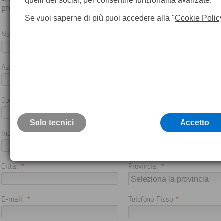
quelli dei social, per consentire funzionalità avanzate.
promozioni.
Se vuoi saperne di più puoi accedere alla "
Cookie Polic
Nome:
*
Cognome:
*
Azienda:
Partita Iva:
Codice Fiscale:
*
Paese:
Solo tecnici
Accetto
Indirizzo:
*
CAP:
*
Città:
*
Provincia:
*
E-mail:
*
Telefono Fisso
*