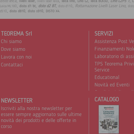
,
,
,
,
,
,
,
disto leica
Lino L2P5 1
livelli laser
leica lino
Lino L2
leica BLK3D
L
livelli laser leica
,
,
,
,
,
Rottamazione Livelli Laser Lino
disto d2 BT
disto d1 bt
Leica ML180
disto d110
dist
,
,
,
.
disto d810
disto s910
DISTO X4
d510
TEOREMA Srl
SERVIZI
Chi siamo
Assistenza Post V
Finanziamenti Nol
Dove siamo
Laboratorio di ass
Lavora con noi
TPS Teorema Privi
Contattaci
Service
Educational
Novità ed Eventi
Condizioni di vend
CATALOGO
Trattamento dei d
NEWSLETTER
Iscriviti alla nostra newsletter per
essere sempre aggiornato sulle ultime
novità dei prodotti e delle offerte in
corso