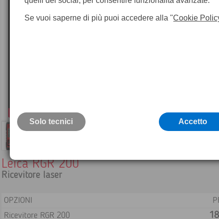
quelli dei social, per consentire funzionalità avanzate.
Se vuoi saperne di più puoi accedere alla "
Cookie Polic
Solo tecnici
Accetto
Leica RGR 200
Ricevitore laser
OPZIONI
P
18
Ricevitore RGR 200