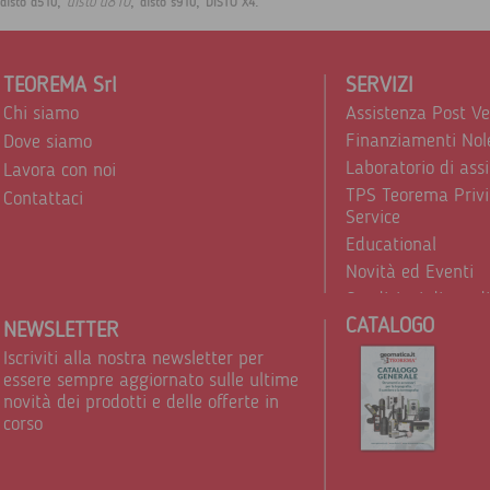
,
,
,
.
disto d810
disto d510
disto s910
DISTO X4
TEOREMA Srl
SERVIZI
Chi siamo
Assistenza Post V
Finanziamenti Nol
Dove siamo
Laboratorio di ass
Lavora con noi
TPS Teorema Privi
Contattaci
Service
Educational
Novità ed Eventi
Condizioni di vend
CATALOGO
Trattamento dei d
NEWSLETTER
Iscriviti alla nostra newsletter per
essere sempre aggiornato sulle ultime
novità dei prodotti e delle offerte in
corso