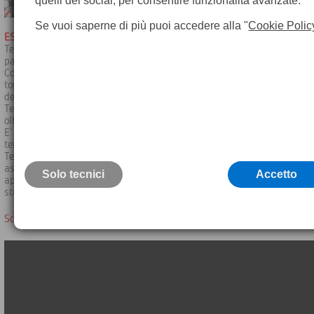
quelli dei social, per consentire funzionalità avanzate.
Se vuoi saperne di più puoi accedere alla "
Cookie Polic
ESPERIENZA E COMPETENZA NELLA GEOMATICA E NELLA TERMOGRA
Teorema Topcenter, nata nel 1986 a Milano, opera con professionalit
passione da più di 30 anni nel settore della strumentazione topograf
Con oltre 2000 strumenti ed accessori di alta precisione per le misur
topografiche, catastali e per la topografia, offre ai propri clienti il 
della tecnologia sul mercato.
Teorema è distributore ufficiale autorizzato e certificato Leica Geosy
oltre 30 anni, offrendo le migliori soluzioni per i professionisti delle 
E’ inoltre distributore ufficiale dei marchi Flir ed Extech per la misur
termografica, meteorologia ed umidità.
Teorema offre ai propri clienti un servizio a 360 gradi, garantendo
assistenza post-vendita dal personale tecnico, corsi di formazione e d
Solo tecnici
Accetto
approfondimento, oltre al servizio di manutenzione e riparazione dell
strumentazione presso il laboratorio certificato.
Scopri i nostri Servizi
>>