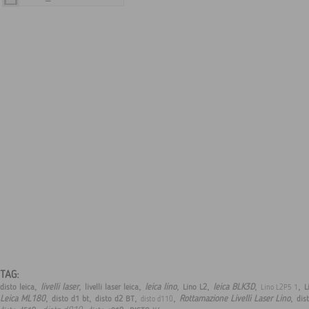
TAG:
,
,
,
,
,
,
,
livelli laser
leica lino
leica BLK3D
disto leica
livelli laser leica
Lino L2
L
Lino L2P5 1
,
,
,
,
,
Leica ML180
Rottamazione Livelli Laser Lino
disto d1 bt
disto d2 BT
dis
disto d110