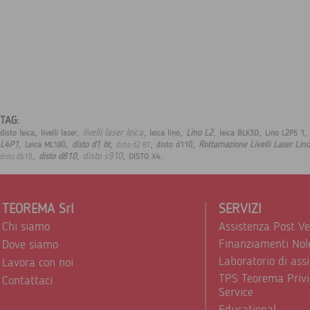
TAG:
,
,
,
,
,
,
livelli laser leica
Lino L2
disto leica
livelli laser
leica lino
leica BLK3D
Lino L2P5 1
,
,
,
,
,
L4P1
disto d1 bt
Rottamazione Livelli Laser Lino
Leica ML180
disto d110
disto d2 BT
,
,
,
.
disto s910
disto d810
DISTO X4
disto d510
TEOREMA Srl
SERVIZI
Chi siamo
Assistenza Post V
Finanziamenti Nol
Dove siamo
Laboratorio di ass
Lavora con noi
TPS Teorema Privi
Contattaci
Service