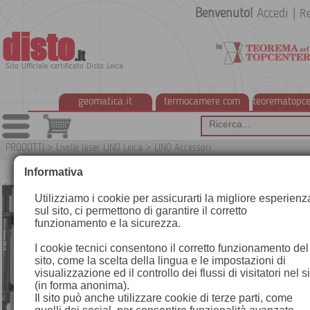
Benvenuto!
Accedi
|
Re
disto
.it
Sito Ufficiale certificato Disto Leica
geomatica.it
termocamere.com
teorematopce
PRODOTTI
>
Livelle laser LINO Leica
>
LINO Accessori
G
Informativa
Utilizziamo i cookie per assicurarti la migliore esperienz
sul sito, ci permettono di garantire il corretto
funzionamento e la sicurezza.
I cookie tecnici consentono il corretto funzionamento del
sito, come la scelta della lingua e le impostazioni di
visualizzazione ed il controllo dei flussi di visitatori nel s
(in forma anonima).
Il sito può anche utilizzare cookie di terze parti, come