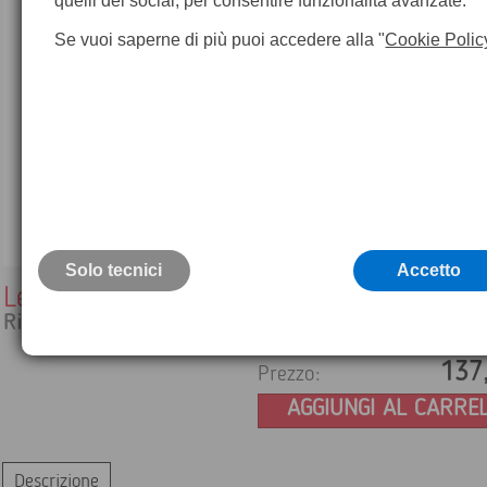
quelli dei social, per consentire funzionalità avanzate.
Se vuoi saperne di più puoi accedere alla "
Cookie Polic
Solo tecnici
Accetto
Leica RVL 80
Ricevitore laser
137
Prezzo:
AGGIUNGI AL CARRE
Descrizione