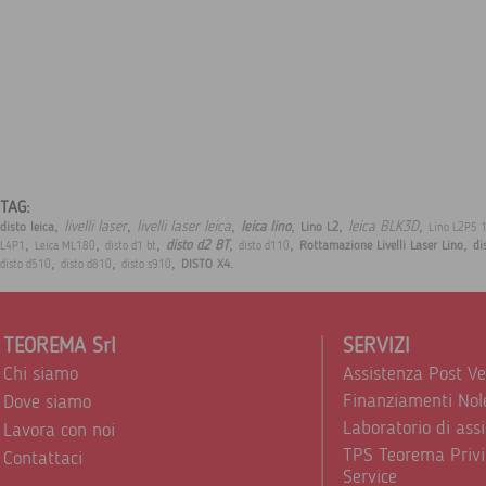
TAG:
,
,
,
,
,
,
livelli laser
livelli laser leica
leica BLK3D
leica lino
disto leica
Lino L2
Lino L2P5 
,
,
,
,
,
,
disto d2 BT
Rottamazione Livelli Laser Lino
di
L4P1
Leica ML180
disto d1 bt
disto d110
,
,
,
.
DISTO X4
disto d510
disto d810
disto s910
TEOREMA Srl
SERVIZI
Chi siamo
Assistenza Post V
Finanziamenti Nol
Dove siamo
Laboratorio di ass
Lavora con noi
TPS Teorema Privi
Contattaci
Service