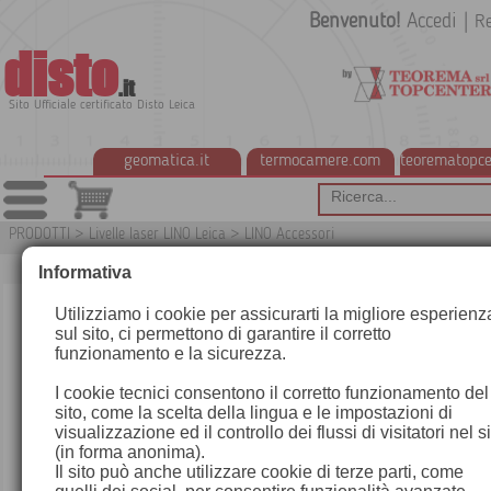
Benvenuto!
Accedi
|
Re
disto
.it
Sito Ufficiale certificato Disto Leica
geomatica.it
termocamere.com
teorematopce
PRODOTTI
>
Livelle laser LINO Leica
>
LINO Accessori
G
Informativa
Utilizziamo i cookie per assicurarti la migliore esperienz
sul sito, ci permettono di garantire il corretto
funzionamento e la sicurezza.
I cookie tecnici consentono il corretto funzionamento del
sito, come la scelta della lingua e le impostazioni di
visualizzazione ed il controllo dei flussi di visitatori nel s
(in forma anonima).
Il sito può anche utilizzare cookie di terze parti, come