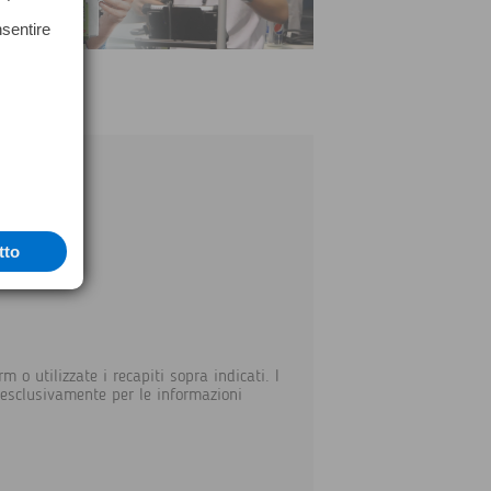
nsentire
tto
rm o utilizzate i recapiti sopra indicati. I
i esclusivamente per le informazioni