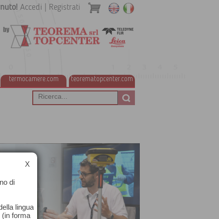
nuto!
Accedi
|
Registrati
termocamere.com
teorematopcenter.com
X
no di
ella lingua
o (in forma