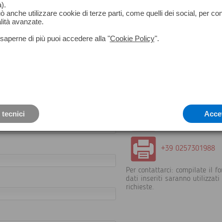
).
può anche utilizzare cookie di terze parti, come quelli dei social, per co
lità avanzate.
saperne di più puoi accedere alla "
Cookie Policy
".
+39 02 5398739
 tecnici
Acce
info@geomatica.it
+39 0257301988
Per contattarci: compilate il fo
dati inseriti saranno utilizzat
richieste.