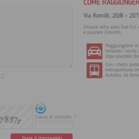
COME RAGGIUNGER
Via Romilli, 20/8 - 20
Situata nella zona Sud-Est d
e piazzale Corvetto.
Raggiungibile in
milanesi: uscita
dopo piazzale Bo
Con i mezzi pubbl
metropolitana lin
Autobus 34 ferm
i
*
i
Codice di controllo:
*
Invia il messaggio