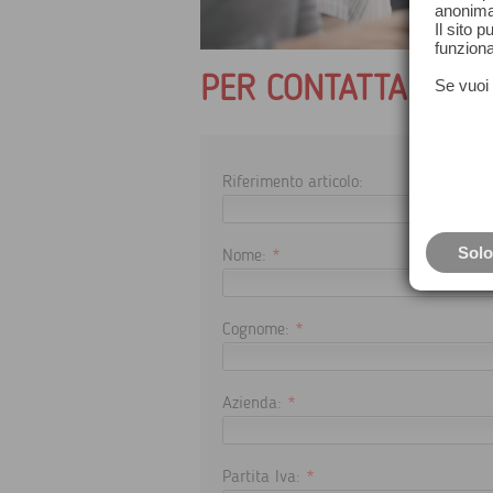
anonima
Il sito 
funziona
PER CONTATTARCI
Se vuoi 
Riferimento articolo:
Solo
Nome:
*
Cognome:
*
Azienda:
*
Partita Iva:
*