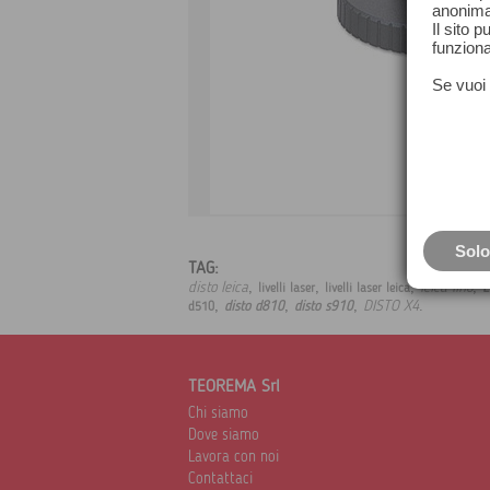
anonima
Il sito 
funziona
Se vuoi 
Solo
TAG:
,
,
,
,
disto leica
leica lino
L
livelli laser
livelli laser leica
,
,
,
.
DISTO X4
disto d810
disto s910
d510
TEOREMA Srl
Chi siamo
Dove siamo
Lavora con noi
Contattaci