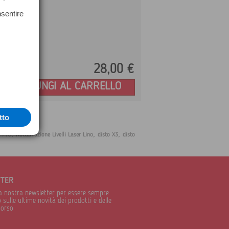
nsentire
28,
00
€
Prezzo:
AGGIUNGI AL CARRELLO
tto
,
,
,
d110
Rottamazione Livelli Laser Lino
disto X3
disto
TTER
alla nostra newsletter per essere sempre
sulle ultime novità dei prodotti e delle
corso