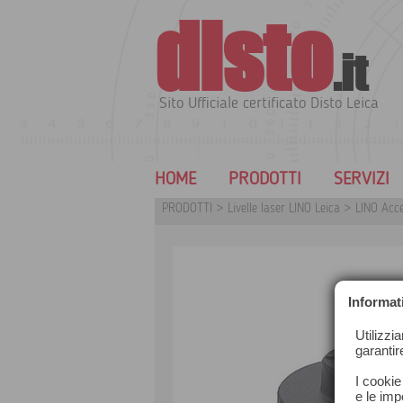
disto
.it
Sito Ufficiale certificato Disto Leica
HOME
PRODOTTI
SERVIZI
PRODOTTI
>
Livelle laser LINO Leica
>
LINO Acce
Informat
Utilizzi
garantir
I cookie
e le impo