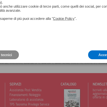
).
può anche utilizzare cookie di terze parti, come quelli dei social, per co
lità avanzate.
saperne di più puoi accedere alla "
Cookie Policy
".
 tecnici
Acce
,
,
,
,
,
,
,
disto 
ino L2
Lino L2P5 1
Lino L4P1
Leica ML180
leica BLK3D
disto d1 bt
disto d2 BT
SERVIZI
CATALOGO
NEWSLE
Assistenza Post Vendita
Iscriviti 
aggiornato 
Finanziamenti Noleggio
offerte in 
Laboratorio di assistenza
TPS Teorema Privilege Service