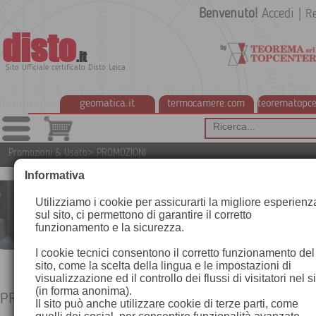
Benvenuto!
Accedi
|
Re
disto
.it
Sito Ufficiale certificato Disto Leica
geomatica.it
termocamere.com
teorematopce
Promozioni & Usato
>
PROMOZIONI
Informativa
Utilizziamo i cookie per assicurarti la migliore esperienz
sul sito, ci permettono di garantire il corretto
funzionamento e la sicurezza.
I cookie tecnici consentono il corretto funzionamento del
sito, come la scelta della lingua e le impostazioni di
visualizzazione ed il controllo dei flussi di visitatori nel s
(in forma anonima).
PROMOZIONI
Il sito può anche utilizzare cookie di terze parti, come