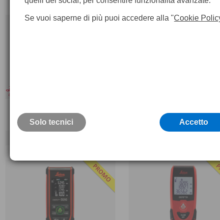
quelli dei social, per consentire funzionalità avanzate.
Se vuoi saperne di più puoi accedere alla "
Cookie Polic
Leica Disto X1
Leica DISTO D2
Solo tecnici
Accetto
152,
€
198,
€
169,
2
10
00
00