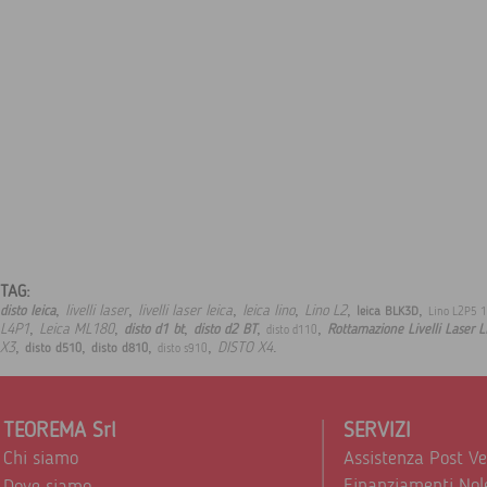
TAG:
,
,
,
,
,
,
livelli laser
livelli laser leica
leica lino
Lino L2
disto leica
leica BLK3D
Lino L2P5 1
,
,
,
,
,
L4P1
Leica ML180
disto d1 bt
disto d2 BT
Rottamazione Livelli Laser L
disto d110
,
,
,
,
.
X3
DISTO X4
disto d510
disto d810
disto s910
TEOREMA Srl
SERVIZI
Chi siamo
Assistenza Post V
Finanziamenti Nol