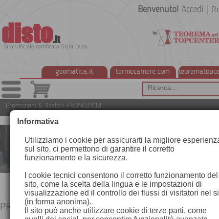
Benvenuto!
Accedi
|
Re
disto
.it
Sito Ufficiale certificato Disto Leica
geomatica.it
termocamere.com
teorematopce
Promozioni & Usato
>
PROMOZIONI
Informativa
Utilizziamo i cookie per assicurarti la migliore esperienz
sul sito, ci permettono di garantire il corretto
funzionamento e la sicurezza.
I cookie tecnici consentono il corretto funzionamento del
sito, come la scelta della lingua e le impostazioni di
visualizzazione ed il controllo dei flussi di visitatori nel s
(in forma anonima).
PROMOZIONI
Il sito può anche utilizzare cookie di terze parti, come