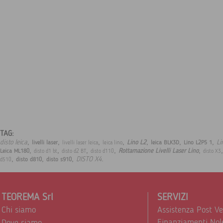
TAG:
,
,
,
,
,
,
,
disto leica
Li
Lino L2
livelli laser
leica BLK3D
Lino L2P5 1
livelli laser leica
leica lino
,
,
,
,
,
Rottamazione Livelli Laser Lino
Leica ML180
disto d1 bt
disto d2 BT
disto d110
disto X3
,
,
,
.
DISTO X4
disto d810
disto s910
d510
TEOREMA Srl
SERVIZI
Chi siamo
Assistenza Post V
Finanziamenti Nol