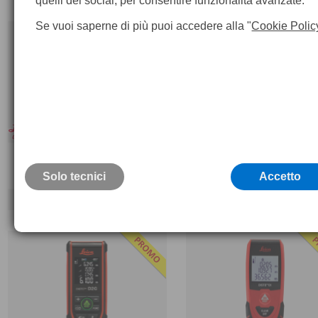
quelli dei social, per consentire funzionalità avanzate.
Se vuoi saperne di più puoi accedere alla "
Cookie Polic
Leica Disto X1
Leica DISTO D2
Solo tecnici
Accetto
152,
€
198,
€
169,
2
10
00
00