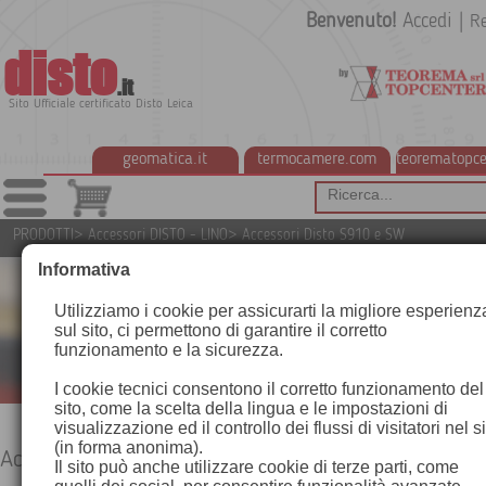
Benvenuto!
Accedi
|
Re
disto
.it
Sito Ufficiale certificato Disto Leica
geomatica.it
termocamere.com
teorematopce
PRODOTTI
>
Accessori DISTO - LINO
>
Accessori Disto S910 e SW
Informativa
Utilizziamo i cookie per assicurarti la migliore esperienz
sul sito, ci permettono di garantire il corretto
funzionamento e la sicurezza.
I cookie tecnici consentono il corretto funzionamento del
sito, come la scelta della lingua e le impostazioni di
visualizzazione ed il controllo dei flussi di visitatori nel s
(in forma anonima).
Accessori Disto S910 e SW
Il sito può anche utilizzare cookie di terze parti, come