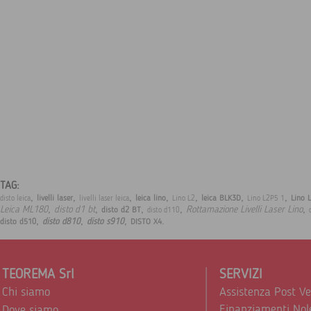
TAG:
,
,
,
,
,
,
,
livelli laser
leica lino
leica BLK3D
Lino 
disto leica
livelli laser leica
Lino L2
Lino L2P5 1
,
,
,
,
,
Leica ML180
disto d1 bt
Rottamazione Livelli Laser Lino
disto d2 BT
disto d110
,
,
,
.
disto d810
disto s910
disto d510
DISTO X4
TEOREMA Srl
SERVIZI
Chi siamo
Assistenza Post V
Finanziamenti Nol
Dove siamo