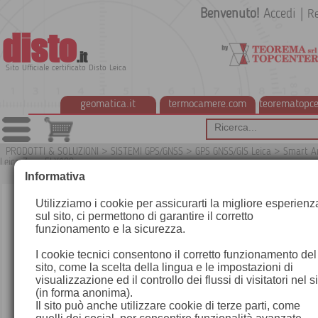
Benvenuto!
Accedi
|
Re
disto
.it
Sito Ufficiale certificato Disto Leica
geomatica.it
termocamere.com
teorematopce
PRODOTTI & SOLUZIONI
>
SISTEMI GPS/GNSS
>
GPS GNSS/GIS Leica
>
Smart A
Leica Zeno FLX100
G
Informativa
Utilizziamo i cookie per assicurarti la migliore esperienz
sul sito, ci permettono di garantire il corretto
funzionamento e la sicurezza.
I cookie tecnici consentono il corretto funzionamento del
sito, come la scelta della lingua e le impostazioni di
visualizzazione ed il controllo dei flussi di visitatori nel s
(in forma anonima).
Il sito può anche utilizzare cookie di terze parti, come