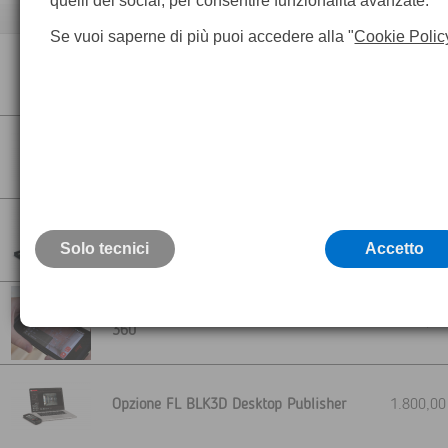
quelli dei social, per consentire funzionalità avanzate.
Descrizione
Se vuoi saperne di più puoi accedere alla "
Cookie Polic
Licenza BLK3D Mobile Sketch & Document
450,0
Licenza BLK3D Mobile Autodesk BIM 360
1.800,0
Licenza Base Float BLK3D Desktop
450,0
Solo tecnici
Accetto
Opzione FL BLK3D Desktop Autodesk BIM
1.800,0
360
Opzione FL BLK3D Desktop Publisher
1.800,0