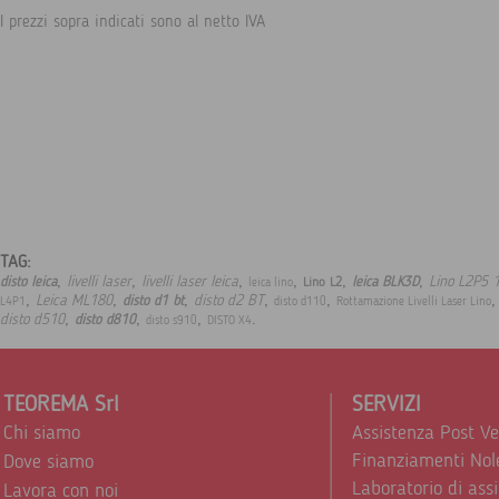
I prezzi sopra indicati sono al netto IVA
TAG:
,
,
,
,
,
,
livelli laser
livelli laser leica
Lino L2P5 
disto leica
leica BLK3D
Lino L2
leica lino
,
,
,
,
,
Leica ML180
disto d2 BT
disto d1 bt
L4P1
disto d110
Rottamazione Livelli Laser Lino
,
,
,
.
disto d510
disto d810
disto s910
DISTO X4
TEOREMA Srl
SERVIZI
Chi siamo
Assistenza Post V
Finanziamenti Nol
Dove siamo
Laboratorio di ass
Lavora con noi