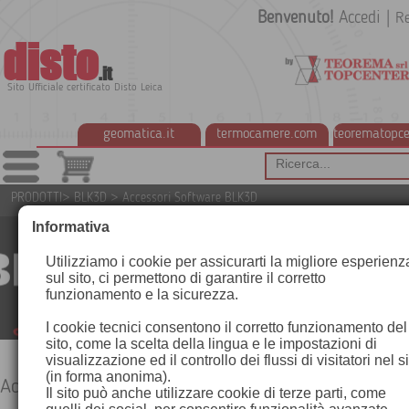
Benvenuto!
Accedi
|
Re
disto
.it
Sito Ufficiale certificato Disto Leica
geomatica.it
termocamere.com
teorematopce
PRODOTTI
>
BLK3D
>
Accessori Software BLK3D
Informativa
Utilizziamo i cookie per assicurarti la migliore esperienz
sul sito, ci permettono di garantire il corretto
funzionamento e la sicurezza.
I cookie tecnici consentono il corretto funzionamento del
sito, come la scelta della lingua e le impostazioni di
visualizzazione ed il controllo dei flussi di visitatori nel s
(in forma anonima).
Accessori Software BLK3D
Il sito può anche utilizzare cookie di terze parti, come