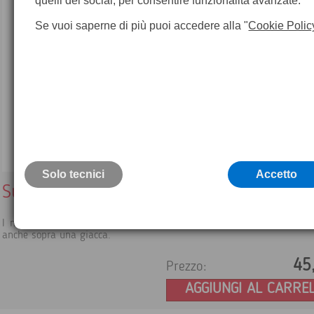
quelli dei social, per consentire funzionalità avanzate.
Se vuoi saperne di più puoi accedere alla "
Cookie Polic
Solo tecnici
Accetto
Supporto palmare per polso e braccio
I nastri di fissaggio sono abbastanza lunghi per poter portare il 
anche sopra una giacca.
45
Prezzo:
AGGIUNGI AL CARRE