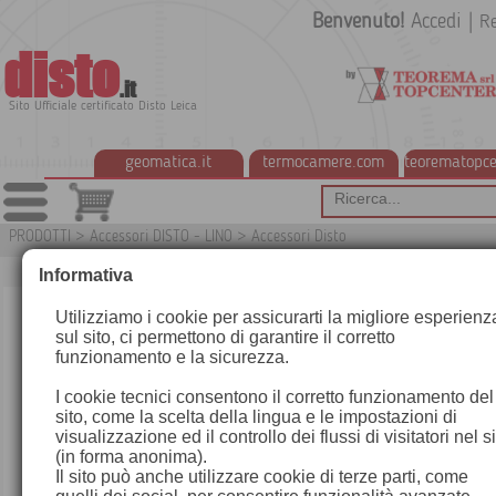
Benvenuto!
Accedi
|
Re
disto
.it
Sito Ufficiale certificato Disto Leica
geomatica.it
termocamere.com
teorematopce
PRODOTTI
>
Accessori DISTO - LINO
>
Accessori Disto
G
Informativa
Utilizziamo i cookie per assicurarti la migliore esperienz
sul sito, ci permettono di garantire il corretto
funzionamento e la sicurezza.
I cookie tecnici consentono il corretto funzionamento del
sito, come la scelta della lingua e le impostazioni di
visualizzazione ed il controllo dei flussi di visitatori nel s
(in forma anonima).
Il sito può anche utilizzare cookie di terze parti, come