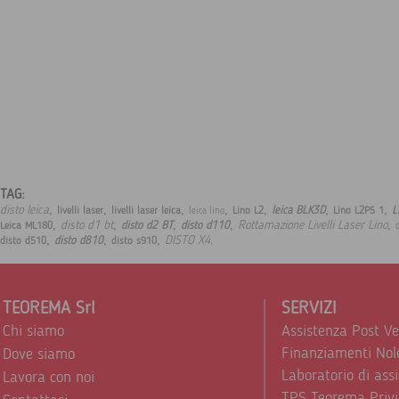
TAG:
,
,
,
,
,
,
,
disto leica
leica BLK3D
L
livelli laser
livelli laser leica
Lino L2
Lino L2P5 1
leica lino
,
,
,
,
,
disto d1 bt
Rottamazione Livelli Laser Lino
disto d2 BT
disto d110
Leica ML180
,
,
,
.
DISTO X4
disto d810
disto d510
disto s910
TEOREMA Srl
SERVIZI
Chi siamo
Assistenza Post V
Finanziamenti Nol
Dove siamo
Laboratorio di ass
Lavora con noi
TPS Teorema Privi