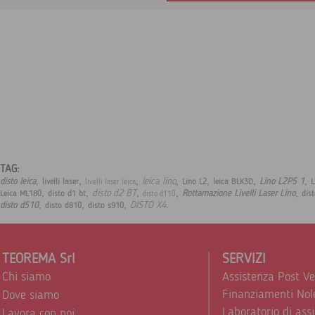
TAG:
,
,
,
,
,
,
,
leica lino
disto leica
Lino L2P5 1
livelli laser
Lino L2
leica BLK3D
L
livelli laser leica
,
,
,
,
,
disto d2 BT
Rottamazione Livelli Laser Lino
Leica ML180
disto d1 bt
dis
disto d110
,
,
,
.
DISTO X4
disto d510
disto d810
disto s910
TEOREMA Srl
SERVIZI
Chi siamo
Assistenza Post V
Finanziamenti Nol
Dove siamo
Laboratorio di ass
Lavora con noi