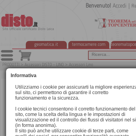
Benvenuto!
Accedi
|
Re
disto
.it
Sito Ufficiale certificato Disto Leica
geomatica.it
termocamere.com
teorematopce
PRODOTTI
>
Accessori DISTO - LINO
>
Accessori Lino
Informativa
Utilizziamo i cookie per assicurarti la migliore esperienz
sul sito, ci permettono di garantire il corretto
funzionamento e la sicurezza.
I cookie tecnici consentono il corretto funzionamento del
sito, come la scelta della lingua e le impostazioni di
visualizzazione ed il controllo dei flussi di visitatori nel s
(in forma anonima).
Il sito può anche utilizzare cookie di terze parti, come