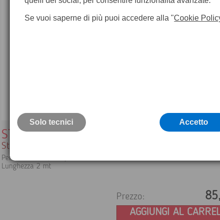
quelli dei social, per consentire funzionalità avanzate.
Se vuoi saperne di più puoi accedere alla "
Cookie Polic
Solo tecnici
Accetto
STL2L
Stadia telescopica a zero variabile
Per livelli laser, compatibile con tutti i ricevitori
Lunghezza 2 mt
85
Prezzo:
AGGIUNGI AL CARRE