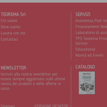
TEOREMA Srl
SERVIZI
Chi siamo
Assistenza Post V
Finanziamenti Nol
Dove siamo
Laboratorio di ass
Lavora con noi
TPS Teorema Privi
Contattaci
Service
Educational
Novità ed Eventi
Condizioni di vend
CATALOGO
Trattamento dei d
NEWSLETTER
Iscriviti alla nostra newsletter per
essere sempre aggiornato sulle ultime
novità dei prodotti e delle offerte in
corso
Sitemap
VERSIONE DESKTOP