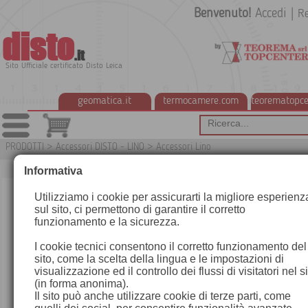
Benvenuto!
Accedi
|
Re
disto
.it
Sito Ufficiale certificato Disto Leica
geomatica.it
termocamere.com
teorematopce
PRODOTTI
>
Accessori DISTO - LINO
>
Accessori Lino
G
Informativa
Utilizziamo i cookie per assicurarti la migliore esperienz
sul sito, ci permettono di garantire il corretto
funzionamento e la sicurezza.
I cookie tecnici consentono il corretto funzionamento del
sito, come la scelta della lingua e le impostazioni di
visualizzazione ed il controllo dei flussi di visitatori nel s
(in forma anonima).
Il sito può anche utilizzare cookie di terze parti, come