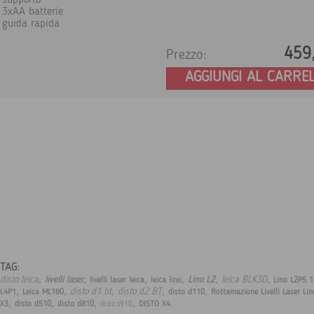
supporto
3xAA batterie
guida rapida
459
Prezzo:
AGGIUNGI AL CARRE
TAG:
,
,
,
,
,
,
disto leica
leica BLK3D
livelli laser
Lino L2
livelli laser leica
leica lino
Lino L2P5 1
,
,
,
,
,
disto d1 bt
disto d2 BT
L4P1
Leica ML180
disto d110
Rottamazione Livelli Laser Lin
,
,
,
,
.
X3
disto d510
disto d810
DISTO X4
disto s910