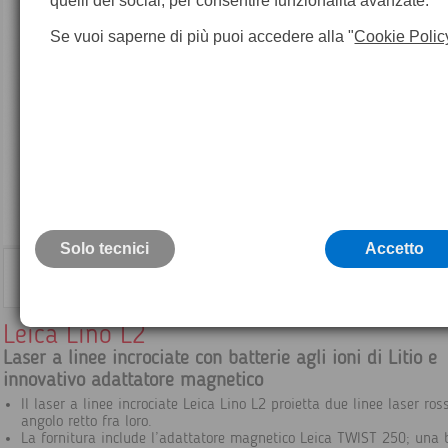
quelli dei social, per consentire funzionalità avanzate.
Se vuoi saperne di più puoi accedere alla "
Cookie Polic
Solo tecnici
Accetto
Leica Lino L2
Laser a linee incrociate con batterie agli ioni di Litio e
innovativo adattatore magnetico
Il laser a linee incrociate Leica Lino L2 proietta due linee laser ros
angolo retto fra loro.
La fornitura include l’adattatore magnetico Leica TWIST 250; una 