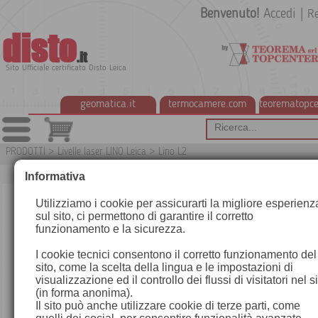
Benvenuto!
Accedi
|
Re
disto
.it
Sito Ufficiale certificato Disto Leica
geomatica.it
termocamere.com
teorematopce
PRODOTTI
>
Livelle laser LINO Leica
>
Lino L2
G
Informativa
Utilizziamo i cookie per assicurarti la migliore esperienz
sul sito, ci permettono di garantire il corretto
funzionamento e la sicurezza.
I cookie tecnici consentono il corretto funzionamento del
sito, come la scelta della lingua e le impostazioni di
visualizzazione ed il controllo dei flussi di visitatori nel s
(in forma anonima).
Il sito può anche utilizzare cookie di terze parti, come