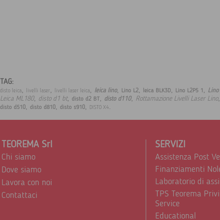
TAG:
,
,
,
,
,
,
,
leica lino
Lino
Lino L2
leica BLK3D
Lino L2P5 1
disto leica
livelli laser
livelli laser leica
,
,
,
,
Leica ML180
disto d1 bt
Rottamazione Livelli Laser Lino
disto d110
disto d2 BT
,
,
,
.
disto d510
disto d810
disto s910
DISTO X4
TEOREMA Srl
SERVIZI
Chi siamo
Assistenza Post V
Finanziamenti Nol
Dove siamo
Laboratorio di ass
Lavora con noi
TPS Teorema Privi
Contattaci
Service
Educational