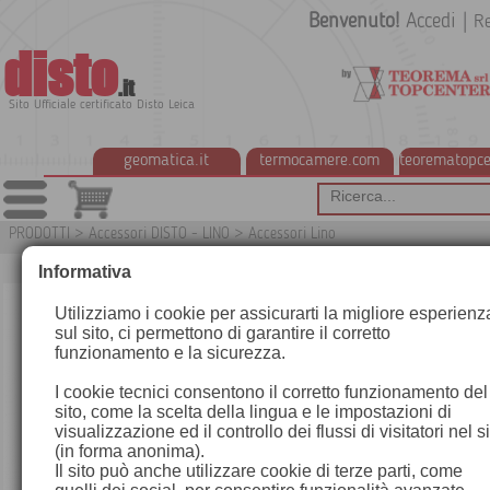
Benvenuto!
Accedi
|
Re
disto
.it
Sito Ufficiale certificato Disto Leica
geomatica.it
termocamere.com
teorematopce
PRODOTTI
>
Accessori DISTO - LINO
>
Accessori Lino
G
Informativa
Utilizziamo i cookie per assicurarti la migliore esperienz
sul sito, ci permettono di garantire il corretto
funzionamento e la sicurezza.
I cookie tecnici consentono il corretto funzionamento del
sito, come la scelta della lingua e le impostazioni di
visualizzazione ed il controllo dei flussi di visitatori nel s
(in forma anonima).
Il sito può anche utilizzare cookie di terze parti, come