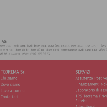
TAG:
,
,
,
,
,
,
,
leica lino
Lino
livelli laser
livelli laser leica
disto leica
Lino L2
leica BLK3D
Lino L2P5 1
,
,
,
,
,
disto 
disto d1 bt
disto d2 BT
disto d110
Rottamazione Livelli Laser Lino
Leica ML180
,
,
,
.
disto s910
DISTO X4
d510
disto d810
TEOREMA Srl
SERVIZI
Chi siamo
Assistenza Post V
Finanziamenti Nol
Dove siamo
Laboratorio di ass
Lavora con noi
TPS Teorema Privi
Contattaci
Service