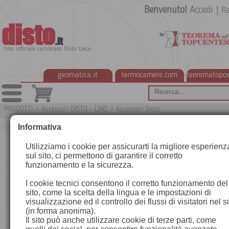
Benvenuto!
Accedi
|
Re
disto
.it
Sito Ufficiale certificato Disto Leica
geomatica.it
termocamere.com
teorematopce
PRODOTTI
>
Accessori DISTO - LINO
>
Accessori Disto
G
Informativa
Utilizziamo i cookie per assicurarti la migliore esperienz
sul sito, ci permettono di garantire il corretto
funzionamento e la sicurezza.
I cookie tecnici consentono il corretto funzionamento del
sito, come la scelta della lingua e le impostazioni di
visualizzazione ed il controllo dei flussi di visitatori nel s
(in forma anonima).
Il sito può anche utilizzare cookie di terze parti, come