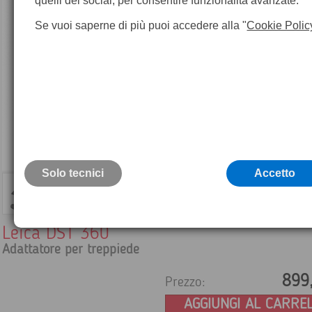
quelli dei social, per consentire funzionalità avanzate.
Se vuoi saperne di più puoi accedere alla "
Cookie Polic
Solo tecnici
Accetto
Leica DST 360
Adattatore per treppiede
899
Prezzo:
AGGIUNGI AL CARRE