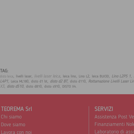
TAG:
,
,
,
,
,
,
,
livelli laser leica
Lino L2P5 1
livelli laser
leica lino
Lino L2
leica BLK3D
disto leica
,
,
,
,
,
L4P1
disto d2 BT
Rottamazione Livelli Laser Li
Leica ML180
disto d1 bt
disto d110
,
,
,
,
.
X3
disto d510
disto d810
disto s910
DISTO X4
TEOREMA Srl
SERVIZI
Chi siamo
Assistenza Post V
Finanziamenti Nol
Dove siamo
Laboratorio di ass
Lavora con noi