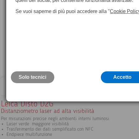
quelli dei social, per consentire funzionalità avanzate.
Se vuoi saperne di più puoi accedere alla "
Cookie Polic
Solo tecnici
Accetto
Leica Disto D2G
Distanziometro laser ad alta visibilità
Per misurazioni precise negli ambienti interni luminosi.
Laser verde: maggiore visibilità
Trasferimento dei dati semplificato con NFC
Endpiece multifunzione