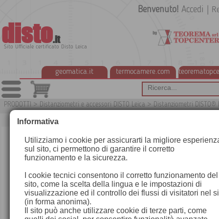
Benvenuto!
Accedi
|
Re
disto
.it
Sito Ufficiale certificato Disto Leica
geomatica.it
termocamere.com
teorematopce
PRODOTTI
>
Distanziometri e accessori DISTO Leica
>
Distanziometri DISTO® 
G2
Informativa
Utilizziamo i cookie per assicurarti la migliore esperienz
sul sito, ci permettono di garantire il corretto
funzionamento e la sicurezza.
I cookie tecnici consentono il corretto funzionamento del
sito, come la scelta della lingua e le impostazioni di
visualizzazione ed il controllo dei flussi di visitatori nel s
(in forma anonima).
Il sito può anche utilizzare cookie di terze parti, come