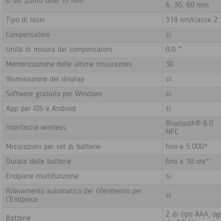
Ø del punto laser in mm
6, 30, 60 mm
Tipo di laser
518 nm/classe 2
Compensatore
sì
Unità di misura del compensatore
0,0 °
Memorizzazione delle ultime misurazioni
30
Illuminazione del display
sì
Software gratuito per Windows
sì
App per iOS e Android
sì
Bluetooth® 6.0
Interfaccia wireless
NFC
Misurazioni per set di batterie
fino a 5.000*
Durata delle batterie
fino a 10 ore*
Endpiece multifunzione
sì
Rilevamento automatico del riferimento per
sì
l'Endpiece
2 di tipo AAA, o
Batterie