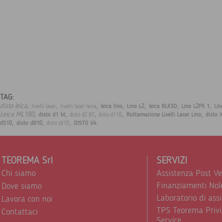
TAG:
,
,
,
,
,
,
,
disto leica
leica lino
Lino L2
leica BLK3D
Lino L2P5 1
Lin
livelli laser
livelli laser leica
,
,
,
,
,
Leica ML180
disto d1 bt
Rottamazione Livelli Laser Lino
disto 
disto d2 BT
disto d110
,
,
,
.
d510
disto d810
DISTO X4
disto s910
TEOREMA Srl
SERVIZI
Chi siamo
Assistenza Post V
Finanziamenti Nol
Dove siamo
Laboratorio di ass
Lavora con noi
TPS Teorema Privi
Contattaci
Service