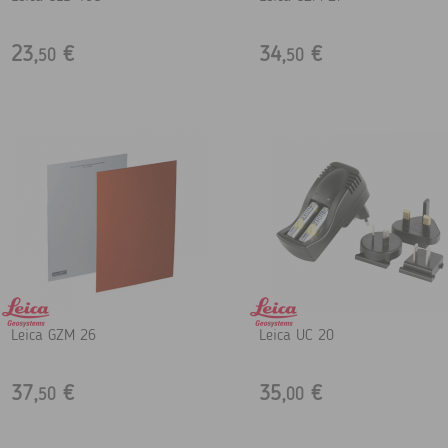
23,
€
34,
€
50
50
Leica GZM 26
Leica UC 20
37,
€
35,
€
50
00