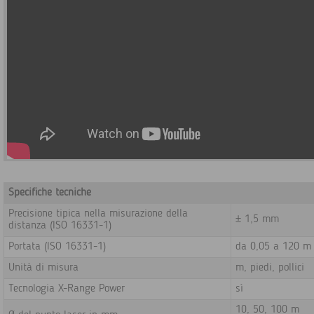
Specifiche tecniche
Precisione tipica nella misurazione della
± 1,5 mm
distanza
(ISO 16331-1)
Portata
(ISO 16331-1)
da 0,05 a 120 m
Unità di misura
m, piedi, pollici
Tecnologia X-Range Power
sì
10, 50, 100 m