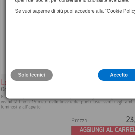
quelli dei social, per consentire funzionalità avanzate.
Se vuoi saperne di più puoi accedere alla "
Cookie Polic
Solo tecnici
Accetto
Leica GLB 10G
Occhiali per laser Leica
Gli occhiali per laser Leica GLB 10G possono migliorare significativam
visibilità fino a 15 metri delle linee e dei punti laser verdi negli ambi
luminosi e all'aperto.
23
Prezzo:
AGGIUNGI AL CARRE