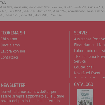
TAG:
,
,
,
,
,
,
,
livelli laser leica
disto leica
livelli laser
Lino L2P5 1
leica lino
Lino L2
leica BLK3D
,
,
,
,
,
L4P1
disto d110
Rottamazione Livelli Laser Lin
Leica ML180
disto d2 BT
disto d1 bt
,
,
,
,
.
X3
disto d510
DISTO X4
disto d810
disto s910
TEOREMA Srl
SERVIZI
Chi siamo
Assistenza Post V
Finanziamenti Nol
Dove siamo
Laboratorio di ass
Lavora con noi
TPS Teorema Privi
Contattaci
Service
Educational
Novità ed Eventi
Condizioni di vend
CATALOGO
Trattamento dei d
NEWSLETTER
Iscriviti alla nostra newsletter per
essere sempre aggiornato sulle ultime
novità dei prodotti e delle offerte in