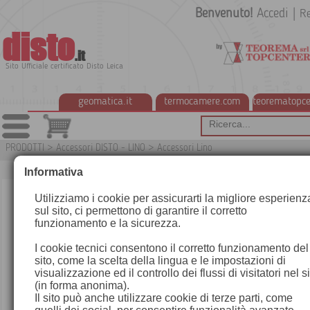
Benvenuto!
Accedi
|
Re
disto
.it
Sito Ufficiale certificato Disto Leica
geomatica.it
termocamere.com
teorematopce
PRODOTTI
>
Accessori DISTO - LINO
>
Accessori Lino
G
Informativa
Utilizziamo i cookie per assicurarti la migliore esperienz
sul sito, ci permettono di garantire il corretto
funzionamento e la sicurezza.
I cookie tecnici consentono il corretto funzionamento del
sito, come la scelta della lingua e le impostazioni di
visualizzazione ed il controllo dei flussi di visitatori nel s
(in forma anonima).
Il sito può anche utilizzare cookie di terze parti, come