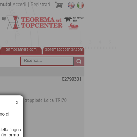
nuto!
Accedi
|
Registrati
termocamere.com
teorematopcenter.com
G2799301
inamento ai treppiede Leica TRI70
X
no di
ella lingua
o (in forma