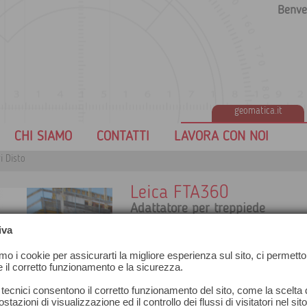
Benve
geomatica.it
CHI SIAMO
CONTATTI
LAVORA CON NOI
i Disto
Leica FTA360
Adattatore per treppiede
Adatto per il DISTO D510 e D810 in abb
iva
amo i cookie per assicurarti la migliore esperienza sul sito, ci permetto
e il corretto funzionamento e la sicurezza.
 tecnici consentono il corretto funzionamento del sito, come la scelta d
stazioni di visualizzazione ed il controllo dei flussi di visitatori nel sit