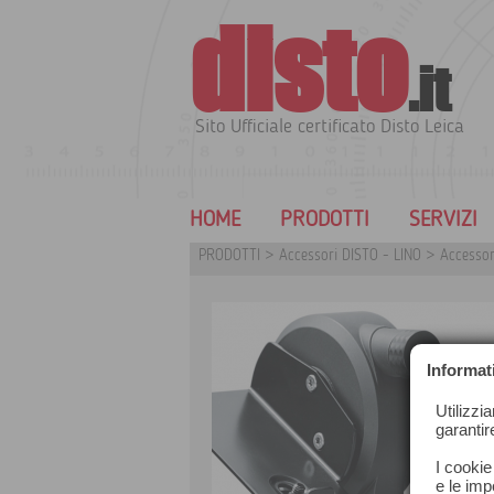
disto
.it
Sito Ufficiale certificato Disto Leica
HOME
PRODOTTI
SERVIZI
PRODOTTI
>
Accessori DISTO - LINO
>
Accessor
Informat
Utilizzi
garantir
I cookie
e le impo