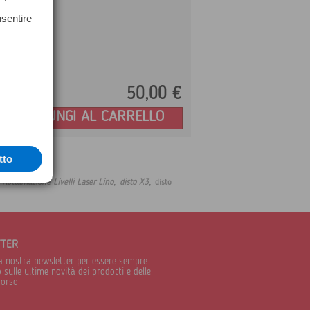
nsentire
50,
00
€
Prezzo:
AGGIUNGI AL CARRELLO
tto
,
,
,
Rottamazione Livelli Laser Lino
disto X3
disto
TTER
alla nostra newsletter per essere sempre
sulle ultime novità dei prodotti e delle
corso