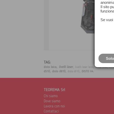
anonima
Il sito 
funziona
Se vuoi 
Solo
TAG:
,
,
,
,
livelli laser
disto leica
leica lino
livelli laser leica
Lino
,
,
,
.
d510
disto d810
DISTO X4
disto s910
TEOREMA Srl
Chi siamo
Dove siamo
Lavora con noi
Contattaci