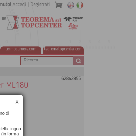
nuto!
Accedi
|
Registrati
termocamere.com
teorematopcenter.com
G2842855
per ML180
X
no di
ella lingua
o (in forma