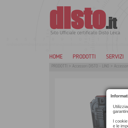
disto
.it
Sito Ufficiale certificato Disto Leica
HOME
PRODOTTI
SERVIZI
PRODOTTI
>
Accessori DISTO - LINO
>
Accessor
Informat
Utilizzi
garantir
I cookie
e le impo