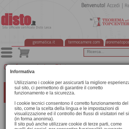
Benvenuto!
Accedi
|
Re
disto
.it
Sito Ufficiale certificato Disto Leica
geomatica.it
termocamere.com
teorematopce
Confronta Leica Disto
Informativa
Utilizziamo i cookie per assicurarti la migliore esperienz
sul sito, ci permettono di garantire il corretto
Cosa possono fare i distanziometri laser Leica DIS
funzionamento e la sicurezza.
I cookie tecnici consentono il corretto funzionamento del
sito, come la scelta della lingua e le impostazioni di
visualizzazione ed il controllo dei flussi di visitatori nel s
(in forma anonima).
Il sito può anche utilizzare cookie di terze parti, come