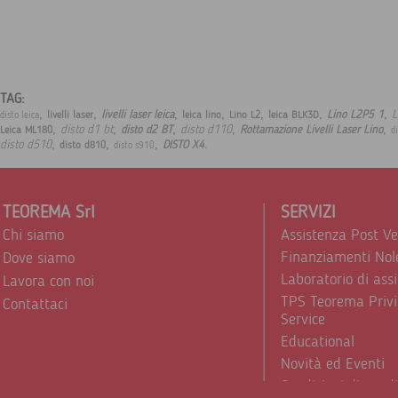
TAG:
,
,
,
,
,
,
,
L
livelli laser leica
Lino L2P5 1
livelli laser
leica lino
Lino L2
leica BLK3D
disto leica
,
,
,
,
,
disto d1 bt
disto d110
disto d2 BT
Rottamazione Livelli Laser Lino
Leica ML180
d
,
,
,
.
disto d510
DISTO X4
disto d810
disto s910
TEOREMA Srl
SERVIZI
Chi siamo
Assistenza Post V
Finanziamenti Nol
Dove siamo
Laboratorio di ass
Lavora con noi
TPS Teorema Privi
Contattaci
Service
Educational
Novità ed Eventi
Condizioni di vend