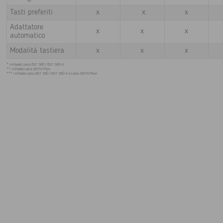
Tasti preferiti
x
x
x
Adattatore
x
x
x
automatico
Modalità tastiera
x
x
x
* richiede Leica DST 360 / DST 360-X
** richiede Leica DISTO Plan
*** richiede Leica DST 360 / DST 360-X e Leica DISTO Plan