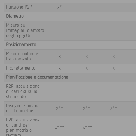
Funzione P2P
x*
Diametro
Misura su
immagini: diametro
degli oggetti
Posizionamento
Misura continua:
x
x
x
tracciamento
Picchettamento
x
x
x
Pianificazione e documentazione
P2P: acquisizione
di dati dxf sullo
strumento
Disegno e misura
x**
x**
x**
di planimetrie
P2P: acquisizione
di punti per
x***
x***
planimetrie e
facciate