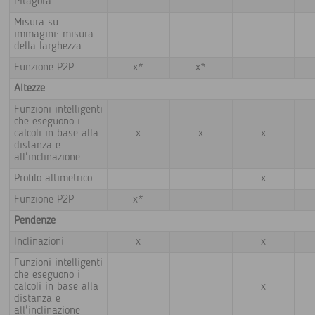
Pitagora
Misura su
immagini: misura
della larghezza
Funzione P2P
x*
x*
Altezze
Funzioni intelligenti
che eseguono i
calcoli in base alla
x
x
x
distanza e
all'inclinazione
Profilo altimetrico
x
Funzione P2P
x*
Pendenze
Inclinazioni
x
x
Funzioni intelligenti
che eseguono i
calcoli in base alla
x
distanza e
all'inclinazione