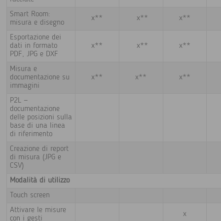
Smart Room:
x**
x**
x**
misura e disegno
Esportazione dei
dati in formato
x**
x**
x**
PDF, JPG e DXF
Misura e
documentazione su
x**
x**
x**
immagini
P2L —
documentazione
delle posizioni sulla
base di una linea
di riferimento
Creazione di report
di misura (JPG e
CSV)
Modalità di utilizzo
Touch screen
Attivare le misure
x
con i gesti