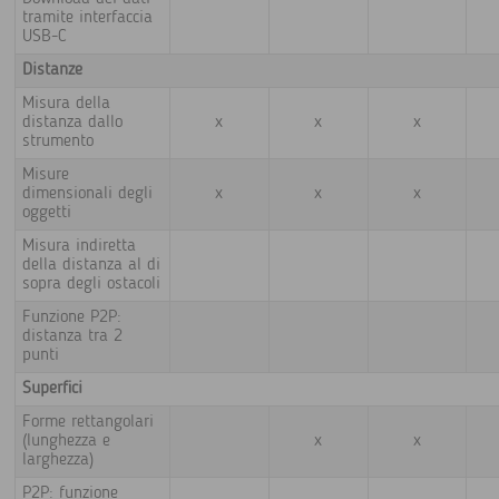
tramite interfaccia
USB-C
Distanze
Misura della
distanza dallo
x
x
x
strumento
Misure
dimensionali degli
x
x
x
oggetti
Misura indiretta
della distanza al di
sopra degli ostacoli
Funzione P2P:
distanza tra 2
punti
Superfici
Forme rettangolari
(lunghezza e
x
x
larghezza)
P2P: funzione