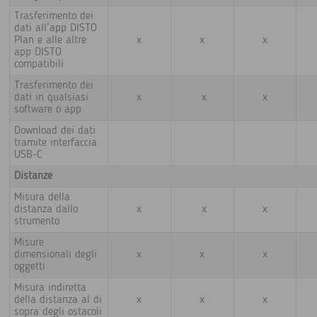
Trasferimento dei
dati all'app DISTO
Plan e alle altre
x
x
x
app DISTO
compatibili
Trasferimento dei
dati in qualsiasi
x
x
x
software o app
Download dei dati
tramite interfaccia
USB-C
Distanze
Misura della
distanza dallo
x
x
x
strumento
Misure
dimensionali degli
x
x
x
oggetti
Misura indiretta
della distanza al di
x
x
x
sopra degli ostacoli