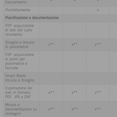
x
x
x
tracciamento
Picchettamento
x
Pianificazione e documentazione
P2P: acquisizione
di dati dxf sullo
strumento
Disegno e misura
x**
x**
x**
di planimetrie
P2P: acquisizione
di punti per
planimetrie e
facciate
Smart Room:
misura e disegno
Esportazione dei
dati in formato
x**
x**
x**
PDF, JPG e DXF
Misura e
documentazione su
x**
x**
x**
immagini