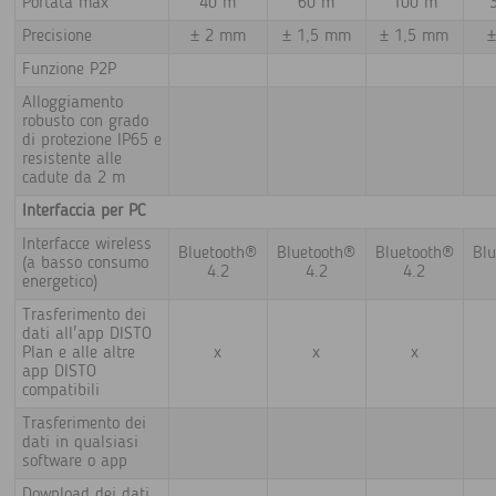
Portata max
40 m
60 m
100 m
Precisione
± 2 mm
± 1,5 mm
± 1,5 mm
Funzione P2P
Alloggiamento
robusto con grado
di protezione IP65 e
resistente alle
cadute da 2 m
Interfaccia per PC
Interfacce wireless
Bluetooth®
Bluetooth®
Bluetooth®
Bl
(a basso consumo
4.2
4.2
4.2
energetico)
Trasferimento dei
dati all'app DISTO
Plan e alle altre
x
x
x
app DISTO
compatibili
Trasferimento dei
dati in qualsiasi
software o app
Download dei dati