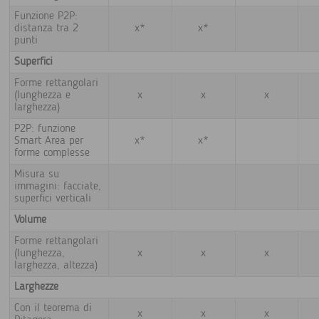
Funzione P2P:
distanza tra 2
x*
x*
punti
Superfici
Forme rettangolari
(lunghezza e
x
x
x
larghezza)
P2P: funzione
Smart Area per
x*
x*
forme complesse
Misura su
immagini: facciate,
superfici verticali
Volume
Forme rettangolari
(lunghezza,
x
x
x
larghezza, altezza)
Larghezze
Con il teorema di
x
x
x