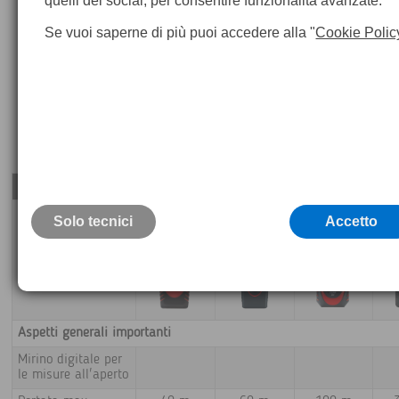
quelli dei social, per consentire funzionalità avanzate.
Se vuoi saperne di più puoi accedere alla "
Cookie Polic
DISTO
D1
D110
D2
Solo tecnici
Accetto
Aspetti generali importanti
Mirino digitale per
le misure all'aperto