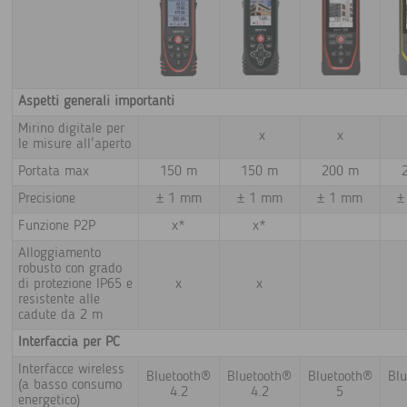
Aspetti generali importanti
Mirino digitale per
x
x
le misure all'aperto
Portata max
150 m
150 m
200 m
Precisione
± 1 mm
± 1 mm
± 1 mm
±
Funzione P2P
x*
x*
Alloggiamento
robusto con grado
di protezione IP65 e
x
x
resistente alle
cadute da 2 m
Interfaccia per PC
Interfacce wireless
Bluetooth®
Bluetooth®
Bluetooth®
Bl
(a basso consumo
4.2
4.2
5
energetico)