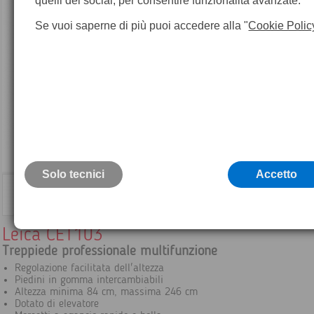
quelli dei social, per consentire funzionalità avanzate.
Se vuoi saperne di più puoi accedere alla "
Cookie Polic
Solo tecnici
Accetto
Leica CET103
Treppiede professionale multifunzione
Regolazione facilitata dell'altezza
Piedini in gomma intercambiabili
Altezza minima 84 cm, massima 246 cm
Dotato di elevatore