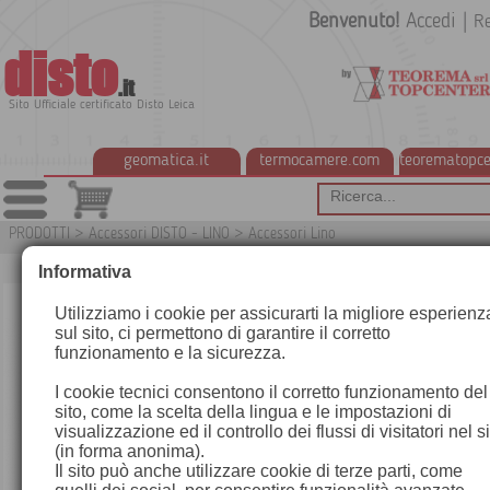
Benvenuto!
Accedi
|
Re
disto
.it
Sito Ufficiale certificato Disto Leica
geomatica.it
termocamere.com
teorematopce
PRODOTTI
>
Accessori DISTO - LINO
>
Accessori Lino
G
Informativa
Utilizziamo i cookie per assicurarti la migliore esperienz
sul sito, ci permettono di garantire il corretto
funzionamento e la sicurezza.
I cookie tecnici consentono il corretto funzionamento del
sito, come la scelta della lingua e le impostazioni di
visualizzazione ed il controllo dei flussi di visitatori nel s
(in forma anonima).
Il sito può anche utilizzare cookie di terze parti, come