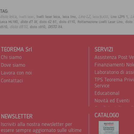
TAG:
,
,
,
,
,
,
,
disto leica
Lino L2
Li
livelli laser leica
leica lino
Lino L2P5 1
livelli laser
leica BLK3D
,
,
,
,
,
disto d1 bt
Leica ML180
disto d2 BT
disto d110
Rottamazione Livelli Laser Lino
disto
,
,
,
.
disto d810
DISTO X4
d510
disto s910
TEOREMA Srl
SERVIZI
Chi siamo
Assistenza Post V
Finanziamenti Nol
Dove siamo
Laboratorio di ass
Lavora con noi
TPS Teorema Privi
Contattaci
Service
Educational
Novità ed Eventi
Condizioni di vend
CATALOGO
Trattamento dei d
NEWSLETTER
Iscriviti alla nostra newsletter per
essere sempre aggiornato sulle ultime