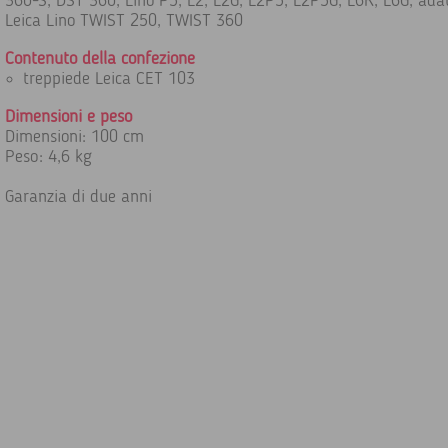
360-S, DST 360, Lino P5, L2, L2G, L2P5, L2P5G, L6R, L6G, ada
Leica Lino TWIST 250, TWIST 360
Contenuto della confezione
treppiede Leica CET 103
Dimensioni e peso
Dimensioni: 100 cm
Peso: 4,6 kg
Garanzia di due anni