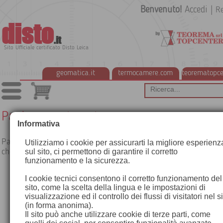
Benvenuto!
Accedi
|
Re
disto
.it
Sito Ufficiale certificato Disto Leica
geomatica.it
termocamere.com
teorematopce
Pagina non trovata
Informativa
Pagina mostrata quanto viene chiamata una pagina che non e
Utilizziamo i cookie per assicurarti la migliore esperienz
che non può essere mostrata
sul sito, ci permettono di garantire il corretto
funzionamento e la sicurezza.
I cookie tecnici consentono il corretto funzionamento del
sito, come la scelta della lingua e le impostazioni di
visualizzazione ed il controllo dei flussi di visitatori nel s
(in forma anonima).
Il sito può anche utilizzare cookie di terze parti, come