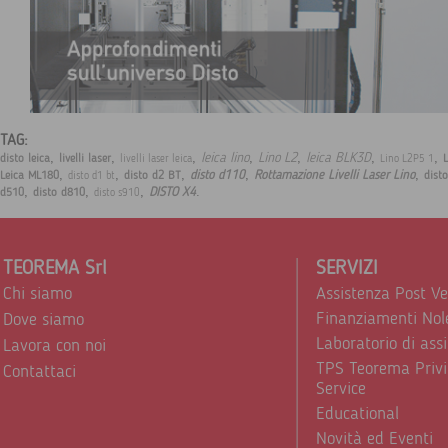
TAG:
,
,
,
,
,
,
,
leica lino
Lino L2
leica BLK3D
disto leica
livelli laser
livelli laser leica
Lino L2P5 1
,
,
,
,
,
disto d110
Rottamazione Livelli Laser Lino
Leica ML180
disto d2 BT
dist
disto d1 bt
,
,
,
.
DISTO X4
d510
disto d810
disto s910
TEOREMA Srl
SERVIZI
Chi siamo
Assistenza Post V
Finanziamenti Nol
Dove siamo
Laboratorio di ass
Lavora con noi
TPS Teorema Privi
Contattaci
Service
Educational
Novità ed Eventi