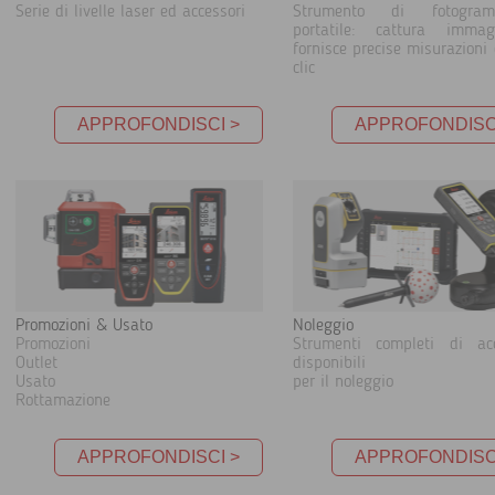
Serie di livelle laser ed accessori
Strumento di fotogramm
portatile: cattura imma
fornisce precise misurazioni
clic
APPROFONDISCI >
APPROFONDISC
Promozioni & Usato
Noleggio
Promozioni
Strumenti completi di acc
Outlet
disponibili
Usato
per il noleggio
Rottamazione
APPROFONDISCI >
APPROFONDISC