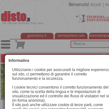
Benvenuto!
Accedi
|
Re
disto
.it
Sito Ufficiale certificato Disto Leica
geomatica.it
termocamere.com
teorematopce
CREDITO D'IMPOSTA SULL'ACQUISTO DEI BENI STRUMENTALI
Informativa
Utilizziamo i cookie per assicurarti la migliore esperienz
sul sito, ci permettono di garantire il corretto
funzionamento e la sicurezza.
I cookie tecnici consentono il corretto funzionamento del
sito, come la scelta della lingua e le impostazioni di
visualizzazione ed il controllo dei flussi di visitatori nel s
(in forma anonima).
Il sito può anche utilizzare cookie di terze parti, come