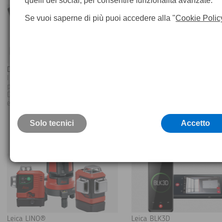
quelli dei social, per consentire funzionalità avanzate.
Se vuoi saperne di più puoi accedere alla "
Cookie Polic
Distanziometri Leica DISTO®
Promozione estiva Leica Dist
I distanziometri laser Leica più
Promozione estiva per tu
precisi al mondo. Scopri quale
gamma di distanziometri
DISTO® è più adatto alla tua
Leica Disto.
esigenza professionale
Solo tecnici
Accetto
APPROFONDISCI >
APPROFONDISC
Leica LINO®
Leica BLK3D